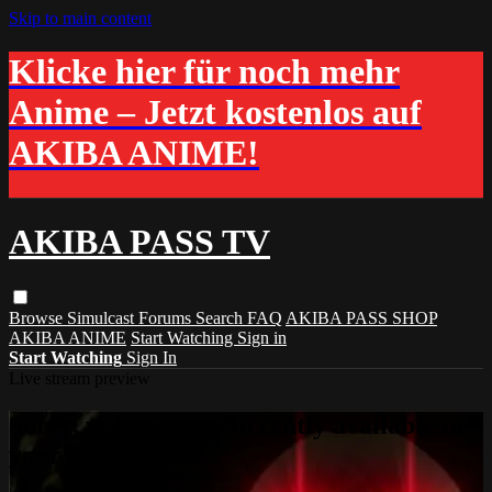
Skip to main content
Klicke hier für noch mehr
Anime – Jetzt kostenlos auf
AKIBA ANIME!
AKIBA PASS TV
Browse
Simulcast
Forums
Search
FAQ
AKIBA PASS SHOP
AKIBA ANIME
Start Watching
Sign in
Start Watching
Sign In
Live stream preview
Sorry, video is not currently available in
your country