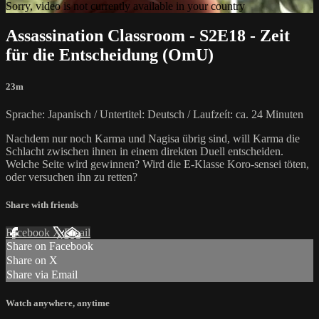
Sorry, video is not currently available in your country
Assassination Classroom - S2E18 - Zeit
für die Entscheidung (OmU)
23m
Sprache: Japanisch / Untertitel: Deutsch / Laufzeít: ca. 24 Minuten
Nachdem nur noch Karma und Nagisa übrig sind, will Karma die
Schlacht zwischen ihnen in einem direkten Duell entscheiden.
Welche Seite wird gewinnen? Wird die E-Klasse Koro-sensei töten,
oder versuchen ihn zu retten?
Share with friends
Facebook
X
Email
Share on Facebook
Share on X
Share via Email
Watch anywhere, anytime