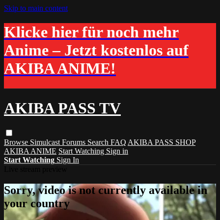
Skip to main content
Klicke hier für noch mehr
Anime – Jetzt kostenlos auf
AKIBA ANIME!
AKIBA PASS TV
Browse
Simulcast
Forums
Search
FAQ
AKIBA PASS SHOP
AKIBA ANIME
Start Watching
Sign in
Start Watching
Sign In
Live stream preview
Sorry, video is not currently available in
your country