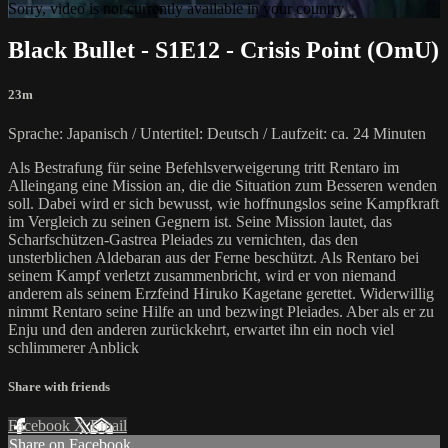
Sorry, video is not currently available in your country
Black Bullet - S1E12 - Crisis Point (OmU)
23m
Sprache: Japanisch / Untertitel: Deutsch / Laufzeit: ca. 24 Minuten
Als Bestrafung für seine Befehlsverweigerung tritt Rentaro im
Alleingang eine Mission an, die die Situation zum Besseren wenden
soll. Dabei wird er sich bewusst, wie hoffnungslos seine Kampfkraft
im Vergleich zu seinen Gegnern ist. Seine Mission lautet, das
Scharfschützen-Gastrea Pleiades zu vernichten, das den
unsterblichen Aldebaran aus der Ferne beschützt. Als Rentaro bei
seinem Kampf verletzt zusammenbricht, wird er von niemand
anderem als seinem Erzfeind Hiruko Kagetane gerettet. Widerwillig
nimmt Rentaro seine Hilfe an und bezwingt Pleiades. Aber als er zu
Enju und den anderen zurückkehrt, erwartet ihn ein noch viel
schlimmerer Anblick
Share with friends
Facebook
X
Email
Share on Facebook