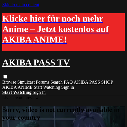
Skip to main content
Klicke hier für noch mehr
Anime – Jetzt kostenlos auf
AKIBA ANIME!
AKIBA PASS TV
Browse
Simulcast
Forums
Search
FAQ
AKIBA PASS SHOP
AKIBA ANIME
Start Watching
Sign in
Start Watching
Sign In
Live stream preview
Sorry, video is not currently available in
your country