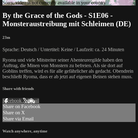
Sorry, video is not currently available in your country
By the Grace of the Gods - S1E06 -
Monsteraustreibung mit Schleimen (DE)
23m
Sprache: Deutsch / Untertitel: Keine / Laufzeit: ca. 24 Minuten
Ryoma und viele Mitstreiter seiner Abenteurergilde haben den
Auftrag, die Minen von Monstern zu befreien. Als sie dort auf
Goblins treffen, wird es für alle gefährlicher als gedacht. Obendrein
beschließt Ryoma, dass er ab jetzt auf eigenen Beinen stehen muss.
Share with friends
Facebook
X
Email
Share on Facebook
Share on X
Share via Email
Watch anywhere, anytime