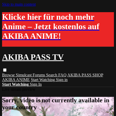
Skip to main content
Klicke hier für noch mehr
Anime – Jetzt kostenlos auf
AKIBA ANIME!
AKIBA PASS TV
Browse
Simulcast
Forums
Search
FAQ
AKIBA PASS SHOP
AKIBA ANIME
Start Watching
Sign in
Start Watching
Sign In
Live stream preview
Sorry, video is not currently available in
your country