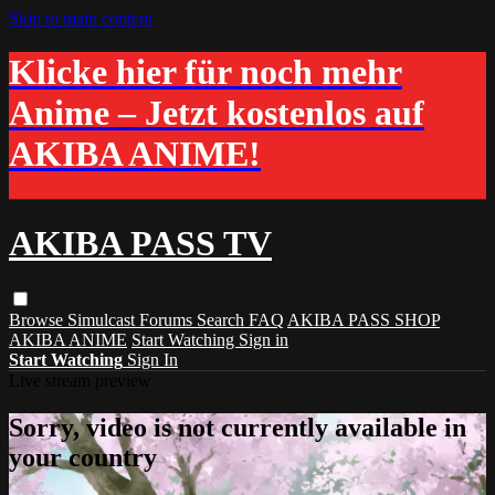
Skip to main content
Klicke hier für noch mehr
Anime – Jetzt kostenlos auf
AKIBA ANIME!
AKIBA PASS TV
Browse
Simulcast
Forums
Search
FAQ
AKIBA PASS SHOP
AKIBA ANIME
Start Watching
Sign in
Start Watching
Sign In
Live stream preview
Sorry, video is not currently available in
your country