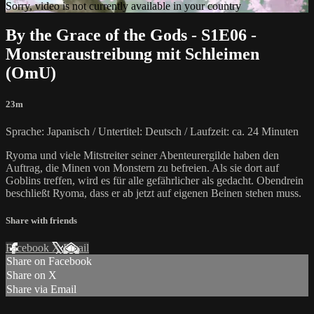
Sorry, video is not currently available in your country
By the Grace of the Gods - S1E06 -
Monsteraustreibung mit Schleimen
(OmU)
23m
Sprache: Japanisch / Untertitel: Deutsch / Laufzeit: ca. 24 Minuten
Ryoma und viele Mitstreiter seiner Abenteurergilde haben den
Auftrag, die Minen von Monstern zu befreien. Als sie dort auf
Goblins treffen, wird es für alle gefährlicher als gedacht. Obendrein
beschließt Ryoma, dass er ab jetzt auf eigenen Beinen stehen muss.
Share with friends
Facebook
X
Email
Share on Facebook
Share on X
Share via Email