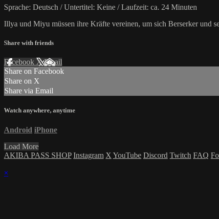
Sprache: Deutsch / Untertitel: Keine / Laufzeit: ca. 24 Minuten
Illya und Miyu müssen ihre Kräfte vereinen, um sich Berserker und 
Share with friends
Facebook
X
Email
Share on Facebook
Share on X
Share via Email
Watch anywhere, anytime
Android
iPhone
Load More
AKIBA PASS SHOP
Instagram
X
YouTube
Discord
Twitch
FAQ
Fo
×