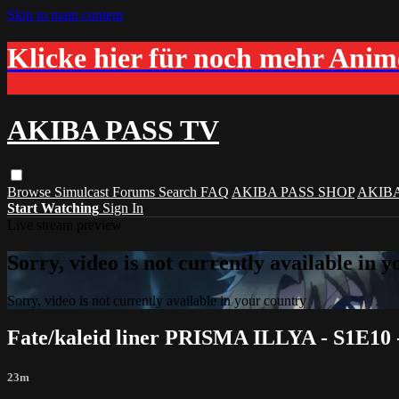
Skip to main content
Klicke hier für noch mehr Ani
AKIBA PASS TV
Browse
Simulcast
Forums
Search
FAQ
AKIBA PASS SHOP
AKIB
Start Watching
Sign In
Live stream preview
Sorry, video is not currently available in 
Sorry, video is not currently available in your country
Fate/kaleid liner PRISMA ILLYA - S1E10 
23m