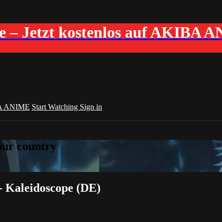
me – Jetzt kostenlos auf AKIBA 
A ANIME
Start Watching
Sign in
your country
- Kaleidoscope (DE)