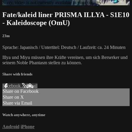
Sorry, video is not currently available in your country
Fate/kaleid liner PRISMA ILLYA - S1E10
- Kaleidoscope (OmU)
23m
Sprache: Japanisch / Untertitel: Deutsch / Laufzeit: ca. 24 Minuten
Illya und Miyu müssen ihre Kräfte vereinen, um sich Berserker und
seinem Noble Phantasm stellen zu können.
Share with friends
Facebook
X
Email
Share on Facebook
Share on X
Share via Email
Watch anywhere, anytime
Android
iPhone