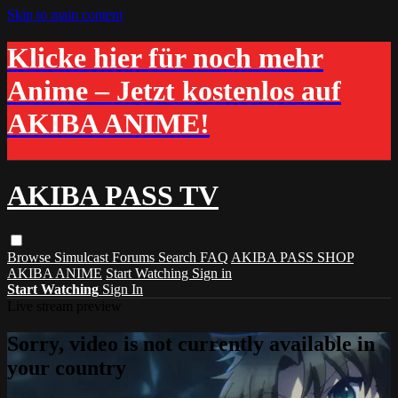
Skip to main content
Klicke hier für noch mehr
Anime – Jetzt kostenlos auf
AKIBA ANIME!
AKIBA PASS TV
Browse
Simulcast
Forums
Search
FAQ
AKIBA PASS SHOP
AKIBA ANIME
Start Watching
Sign in
Start Watching
Sign In
Live stream preview
Sorry, video is not currently available in
your country