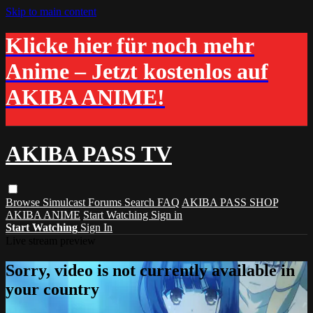
Skip to main content
Klicke hier für noch mehr
Anime – Jetzt kostenlos auf
AKIBA ANIME!
AKIBA PASS TV
Browse
Simulcast
Forums
Search
FAQ
AKIBA PASS SHOP
AKIBA ANIME
Start Watching
Sign in
Start Watching
Sign In
Live stream preview
Sorry, video is not currently available in
your country