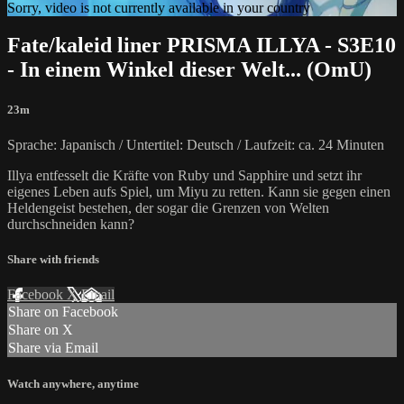
Sorry, video is not currently available in your country
Fate/kaleid liner PRISMA ILLYA - S3E10
- In einem Winkel dieser Welt... (OmU)
23m
Sprache: Japanisch / Untertitel: Deutsch / Laufzeit: ca. 24 Minuten
Illya entfesselt die Kräfte von Ruby und Sapphire und setzt ihr
eigenes Leben aufs Spiel, um Miyu zu retten. Kann sie gegen einen
Heldengeist bestehen, der sogar die Grenzen von Welten
durchschneiden kann?
Share with friends
Facebook
X
Email
Share on Facebook
Share on X
Share via Email
Watch anywhere, anytime