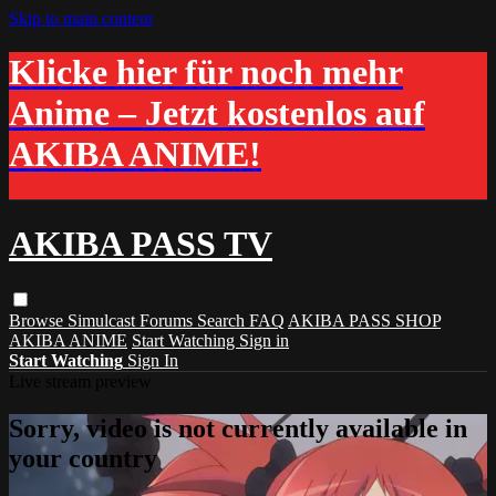
Skip to main content
Klicke hier für noch mehr
Anime – Jetzt kostenlos auf
AKIBA ANIME!
AKIBA PASS TV
Browse
Simulcast
Forums
Search
FAQ
AKIBA PASS SHOP
AKIBA ANIME
Start Watching
Sign in
Start Watching
Sign In
Live stream preview
Sorry, video is not currently available in
your country