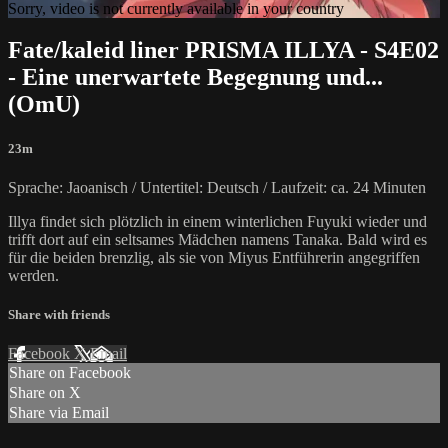
Sorry, video is not currently available in your country
Fate/kaleid liner PRISMA ILLYA - S4E02
- Eine unerwartete Begegnung und...
(OmU)
23m
Sprache: Jaoanisch / Untertitel: Deutsch / Laufzeit: ca. 24 Minuten
Illya findet sich plötzlich in einem winterlichen Fuyuki wieder und
trifft dort auf ein seltsames Mädchen namens Tanaka. Bald wird es
für die beiden brenzlig, als sie von Miyus Entführerin angegriffen
werden.
Share with friends
Facebook
X
Email
Share on Facebook
Share on X
Share via Email