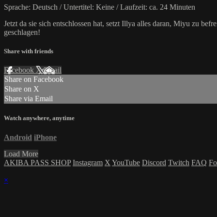
Sprache: Deutsch / Untertitel: Keine / Laufzeit: ca. 24 Minuten
Jetzt da sie sich entschlossen hat, setzt Illya alles daran, Miyu zu b
geschlagen!
Share with friends
Facebook
X
Email
Share on Facebook
Share on X
Share via Email
Watch anywhere, anytime
Android
iPhone
Load More
AKIBA PASS SHOP
Instagram
X
YouTube
Discord
Twitch
FAQ
Fo
×