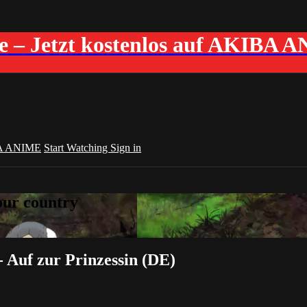
me – Jetzt kostenlos auf AKIBA 
A ANIME
Start Watching
Sign in
your country
 Auf zur Prinzessin (DE)