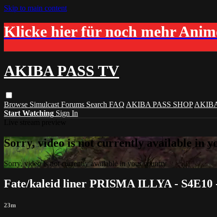
Skip to main content
Klicke hier für noch mehr Ani
AKIBA PASS TV
Browse
Simulcast
Forums
Search
FAQ
AKIBA PASS SHOP
AKIB
Start Watching
Sign In
Live stream preview
Sorry, video is not currently available in 
Sorry, video is not currently available in your country
Fate/kaleid liner PRISMA ILLYA - S4E10 -
23m