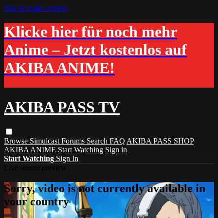
Skip to main content
Klicke hier für noch mehr
Anime – Jetzt kostenlos auf
AKIBA ANIME!
AKIBA PASS TV
Browse
Simulcast
Forums
Search
FAQ
AKIBA PASS SHOP
AKIBA ANIME
Start Watching
Sign in
Start Watching
Sign In
Live stream preview
Sorry, video is not currently available in
your country