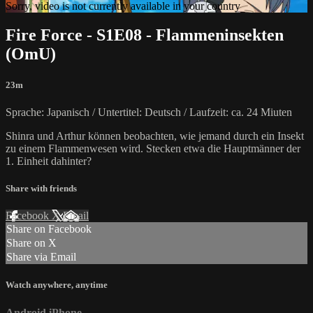
Sorry, video is not currently available in your country
Fire Force - S1E08 - Flammeninsekten
(OmU)
23m
Sprache: Japanisch / Untertitel: Deutsch / Laufzeit: ca. 24 Miuten
Shinra und Arthur können beobachten, wie jemand durch ein Insekt
zu einem Flammenwesen wird. Stecken etwa die Hauptmänner der
1. Einheit dahinter?
Share with friends
Facebook
X
Email
Share on Facebook
Share on X
Share via Email
Watch anywhere, anytime
Android
iPhone