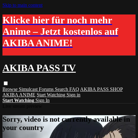
Skip to main content
Klicke hier für noch mehr
Anime – Jetzt kostenlos auf
AKIBA ANIME!
AKIBA PASS TV
Browse
Simulcast
Forums
Search
FAQ
AKIBA PASS SHOP
AKIBA ANIME
Start Watching
Sign in
Start Watching
Sign In
Live stream preview
Sorry, video is not currently available in
your country