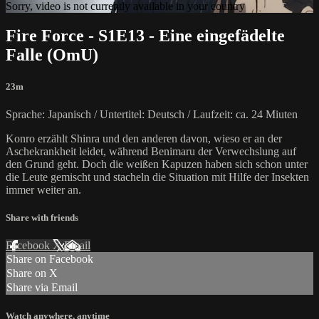
Sorry, video is not currently available in your country
Fire Force - S1E13 - Eine eingefädelte
Falle (OmU)
23m
Sprache: Japanisch / Untertitel: Deutsch / Laufzeit: ca. 24 Miuten
Konro erzählt Shinra und den anderen davon, wieso er an der
Aschekrankheit leidet, während Benimaru der Verwechslung auf
den Grund geht. Doch die weißen Kapuzen haben sich schon unter
die Leute gemischt und stacheln die Situation mit Hilfe der Insekten
immer weiter an.
Share with friends
Facebook
X
Email
Share on Facebook
Share on X
Share via Email
Watch anywhere, anytime