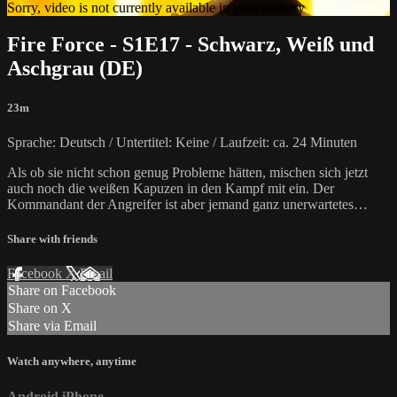
Sorry, video is not currently available in your country
Fire Force - S1E17 - Schwarz, Weiß und
Aschgrau (DE)
23m
Sprache: Deutsch / Untertitel: Keine / Laufzeit: ca. 24 Minuten
Als ob sie nicht schon genug Probleme hätten, mischen sich jetzt
auch noch die weißen Kapuzen in den Kampf mit ein. Der
Kommandant der Angreifer ist aber jemand ganz unerwartetes…
Share with friends
Facebook
X
Email
Share on Facebook
Share on X
Share via Email
Watch anywhere, anytime
Android
iPhone