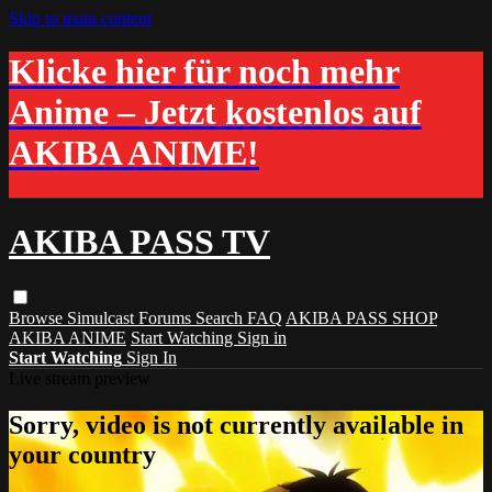
Skip to main content
Klicke hier für noch mehr
Anime – Jetzt kostenlos auf
AKIBA ANIME!
AKIBA PASS TV
Browse
Simulcast
Forums
Search
FAQ
AKIBA PASS SHOP
AKIBA ANIME
Start Watching
Sign in
Start Watching
Sign In
Live stream preview
Sorry, video is not currently available in
your country