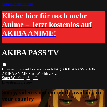
Skip to main content
Klicke hier für noch mehr
Anime – Jetzt kostenlos auf
AKIBA ANIME!
AKIBA PASS TV
Browse
Simulcast
Forums
Search
FAQ
AKIBA PASS SHOP
AKIBA ANIME
Start Watching
Sign in
Start Watching
Sign In
Live stream preview
Sorry, video is not currently available in
your country