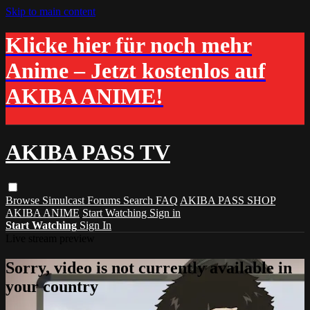
Skip to main content
Klicke hier für noch mehr
Anime – Jetzt kostenlos auf
AKIBA ANIME!
AKIBA PASS TV
Browse
Simulcast
Forums
Search
FAQ
AKIBA PASS SHOP
AKIBA ANIME
Start Watching
Sign in
Start Watching
Sign In
Live stream preview
Sorry, video is not currently available in
your country