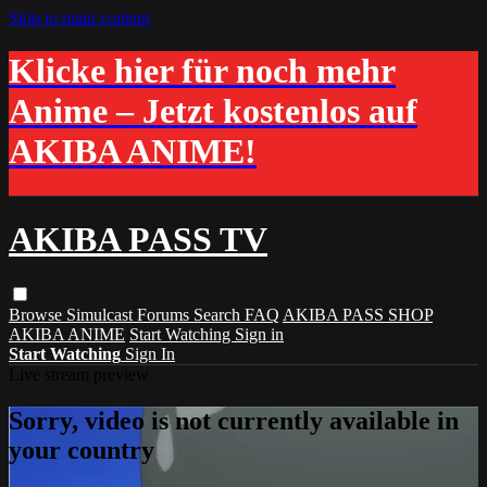
Skip to main content
Klicke hier für noch mehr
Anime – Jetzt kostenlos auf
AKIBA ANIME!
AKIBA PASS TV
Browse
Simulcast
Forums
Search
FAQ
AKIBA PASS SHOP
AKIBA ANIME
Start Watching
Sign in
Start Watching
Sign In
Live stream preview
Sorry, video is not currently available in
your country