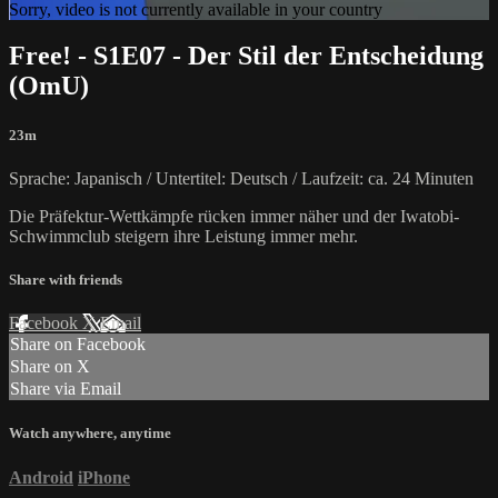
Sorry, video is not currently available in your country
Free! - S1E07 - Der Stil der Entscheidung
(OmU)
23m
Sprache: Japanisch / Untertitel: Deutsch / Laufzeit: ca. 24 Minuten
Die Präfektur-Wettkämpfe rücken immer näher und der Iwatobi-
Schwimmclub steigern ihre Leistung immer mehr.
Share with friends
Facebook
X
Email
Share on Facebook
Share on X
Share via Email
Watch anywhere, anytime
Android
iPhone