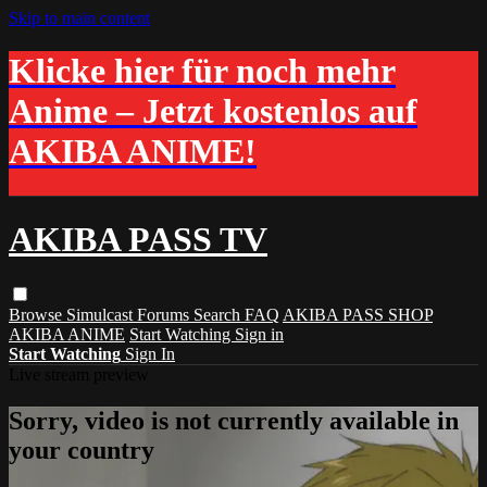
Skip to main content
Klicke hier für noch mehr
Anime – Jetzt kostenlos auf
AKIBA ANIME!
AKIBA PASS TV
Browse
Simulcast
Forums
Search
FAQ
AKIBA PASS SHOP
AKIBA ANIME
Start Watching
Sign in
Start Watching
Sign In
Live stream preview
Sorry, video is not currently available in
your country