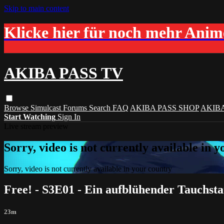
Skip to main content
Klicke hier für noch mehr Ani
AKIBA PASS TV
Browse
Simulcast
Forums
Search
FAQ
AKIBA PASS SHOP
AKIB
Start Watching
Sign In
Live stream preview
Sorry, video is not currently available in 
Sorry, video is not currently available in your country
Free! - S3E01 - Ein aufblühender Tauchsta
23m