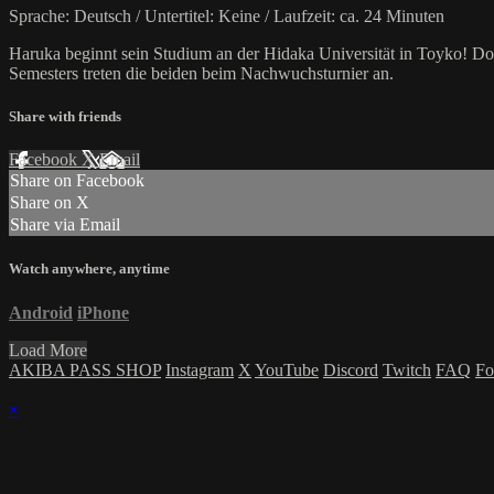
Sprache: Deutsch / Untertitel: Keine / Laufzeit: ca. 24 Minuten
Haruka beginnt sein Studium an der Hidaka Universität in Toyko! Dort
Semesters treten die beiden beim Nachwuchsturnier an.
Share with friends
Facebook
X
Email
Share on Facebook
Share on X
Share via Email
Watch anywhere, anytime
Android
iPhone
Load More
AKIBA PASS SHOP
Instagram
X
YouTube
Discord
Twitch
FAQ
Fo
×