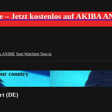
me – Jetzt kostenlos auf AKIBA 
A ANIME
Start Watching
Sign in
your country
rt (DE)