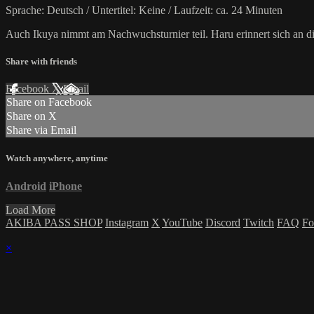
Sprache: Deutsch / Untertitel: Keine / Laufzeit: ca. 24 Minuten
Auch Ikuya nimmt am Nachwuchsturnier teil. Haru erinnert sich an 
Share with friends
Facebook
X
Email
Share on Facebook
Share on X
Share via Email
Watch anywhere, anytime
Android
iPhone
Load More
AKIBA PASS SHOP
Instagram
X
YouTube
Discord
Twitch
FAQ
Fo
×