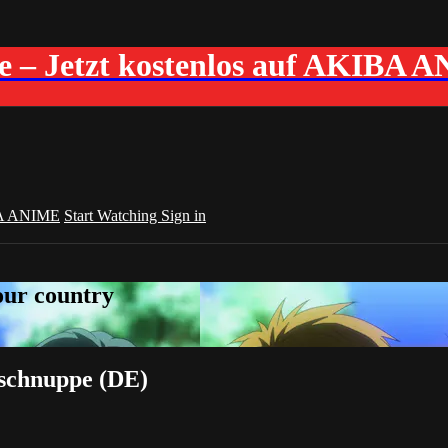
me – Jetzt kostenlos auf AKIBA 
A ANIME
Start Watching
Sign in
your country
nschnuppe (DE)