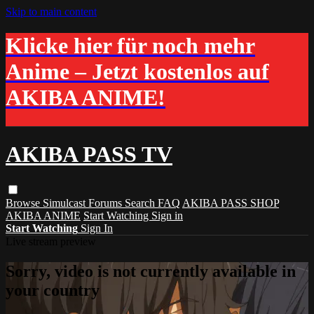
Skip to main content
Klicke hier für noch mehr
Anime – Jetzt kostenlos auf
AKIBA ANIME!
AKIBA PASS TV
Browse
Simulcast
Forums
Search
FAQ
AKIBA PASS SHOP
AKIBA ANIME
Start Watching
Sign in
Start Watching
Sign In
Live stream preview
Sorry, video is not currently available in
your country