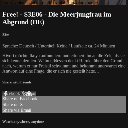
Sorry, video is not currently available in your country
Free! - S3E06 - Die Meerjungfrau im
Abgrund (DE)
23m
Sprache: Deutsch / Untertitel: Keine / Laufzeit: ca. 24 Minuten
Hiyori möchte Ikuya aufmuntern und erinnert ihn an die Zeit, als sie
sich kennenlernten. Währenddessen denkt Haruka über den Grund
nach, warum er nur Freistil schwimmt und bekommt unerwartet eine
Antwort auf eine Frage, die er sich nie gestellt hatte…
Share with friends
Facebook
X
Email
Share on Facebook
Share on X
Share via Email
Watch anywhere, anytime