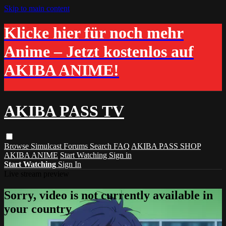
Skip to main content
Klicke hier für noch mehr
Anime – Jetzt kostenlos auf
AKIBA ANIME!
AKIBA PASS TV
Browse
Simulcast
Forums
Search
FAQ
AKIBA PASS SHOP
AKIBA ANIME
Start Watching
Sign in
Start Watching
Sign In
Live stream preview
Sorry, video is not currently available in
your country