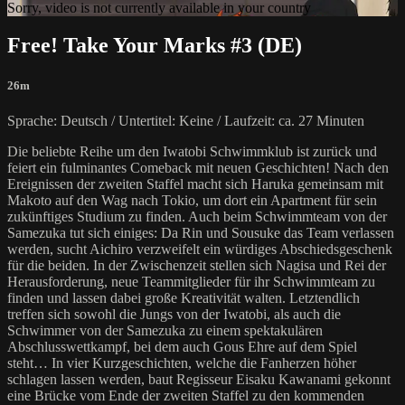
Sorry, video is not currently available in your country
Free! Take Your Marks #3 (DE)
26m
Sprache: Deutsch / Untertitel: Keine / Laufzeit: ca. 27 Minuten
Die beliebte Reihe um den Iwatobi Schwimmklub ist zurück und
feiert ein fulminantes Comeback mit neuen Geschichten! Nach den
Ereignissen der zweiten Staffel macht sich Haruka gemeinsam mit
Makoto auf den Wag nach Tokio, um dort ein Apartment für sein
zukünftiges Studium zu finden. Auch beim Schwimmteam von der
Samezuka tut sich einiges: Da Rin und Sousuke das Team verlassen
werden, sucht Aichiro verzweifelt ein würdiges Abschiedsgeschenk
für die beiden. In der Zwischenzeit stellen sich Nagisa und Rei der
Herausforderung, neue Teammitglieder für ihr Schwimmteam zu
finden und lassen dabei große Kreativität walten. Letztendlich
treffen sich sowohl die Jungs von der Iwatobi, als auch die
Schwimmer von der Samezuka zu einem spektakulären
Abschlusswettkampf, bei dem auch Gous Ehre auf dem Spiel
steht… In vier Kurzgeschichten, welche die Fanherzen höher
schlagen lassen werden, baut Regisseur Eisaku Kawanami gekonnt
eine Brücke vom Ende der zweiten Staffel zu den kommenden