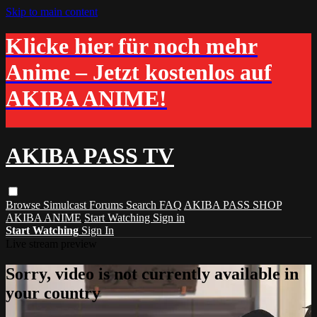
Skip to main content
Klicke hier für noch mehr
Anime – Jetzt kostenlos auf
AKIBA ANIME!
AKIBA PASS TV
Browse
Simulcast
Forums
Search
FAQ
AKIBA PASS SHOP
AKIBA ANIME
Start Watching
Sign in
Start Watching
Sign In
Live stream preview
Sorry, video is not currently available in
your country