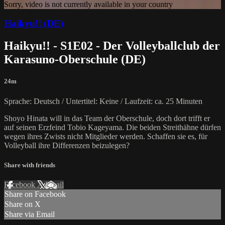
Sorry, video is not currently available in your country
Haikyu!! (DE)
Haikyu!! - S1E02 - Der Volleyballclub der
Karasuno-Oberschule (DE)
24m
Sprache: Deutsch / Untertitel: Keine / Laufzeit: ca. 25 Minuten
Shoyo Hinata will in das Team der Oberschule, doch dort trifft er
auf seinen Erzfeind Tobio Kageyama. Die beiden Streithähne dürfen
wegen ihres Zwists nicht Mitglieder werden. Schaffen sie es, für
Volleyball ihre Differenzen beizulegen?
Share with friends
Facebook
X
Email
Share on Facebook
Share on X
Share via Email