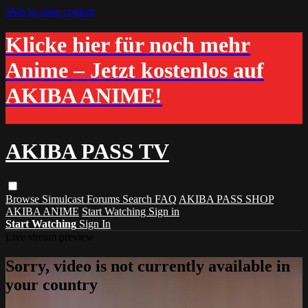
Skip to main content
Klicke hier für noch mehr
Anime – Jetzt kostenlos auf
AKIBA ANIME!
AKIBA PASS TV
Browse
Simulcast
Forums
Search
FAQ
AKIBA PASS SHOP
AKIBA ANIME
Start Watching
Sign in
Start Watching
Sign In
Live stream preview
Sorry, video is not currently available in
your country