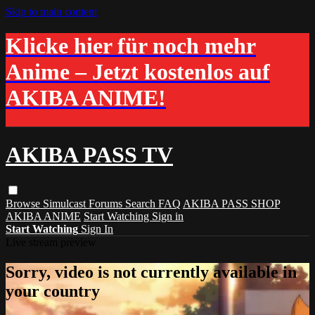
Skip to main content
Klicke hier für noch mehr
Anime – Jetzt kostenlos auf
AKIBA ANIME!
AKIBA PASS TV
Browse
Simulcast
Forums
Search
FAQ
AKIBA PASS SHOP
AKIBA ANIME
Start Watching
Sign in
Start Watching
Sign In
Live stream preview
Sorry, video is not currently available in
your country