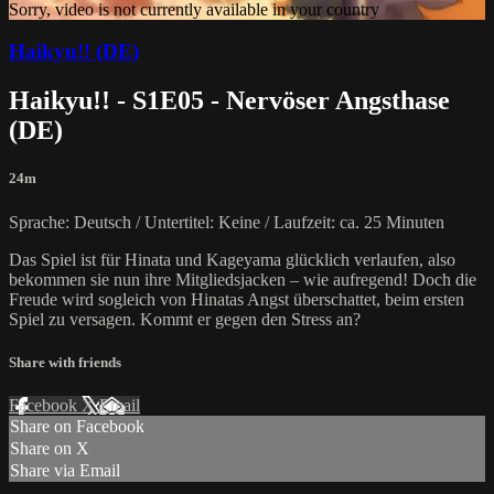
Sorry, video is not currently available in your country
Haikyu!! (DE)
Haikyu!! - S1E05 - Nervöser Angsthase
(DE)
24m
Sprache: Deutsch / Untertitel: Keine / Laufzeit: ca. 25 Minuten
Das Spiel ist für Hinata und Kageyama glücklich verlaufen, also
bekommen sie nun ihre Mitgliedsjacken – wie aufregend! Doch die
Freude wird sogleich von Hinatas Angst überschattet, beim ersten
Spiel zu versagen. Kommt er gegen den Stress an?
Share with friends
Facebook
X
Email
Share on Facebook
Share on X
Share via Email