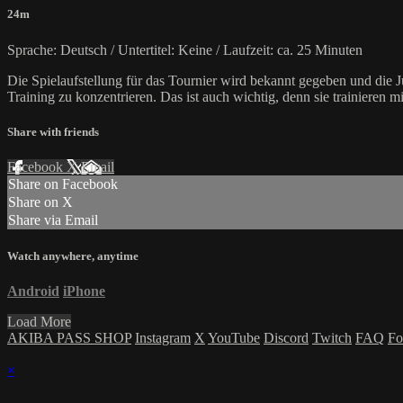
24m
Sprache: Deutsch / Untertitel: Keine / Laufzeit: ca. 25 Minuten
Die Spielaufstellung für das Tournier wird bekannt gegeben und die J
Training zu konzentrieren. Das ist auch wichtig, denn sie trainieren 
Share with friends
Facebook
X
Email
Share on Facebook
Share on X
Share via Email
Watch anywhere, anytime
Android
iPhone
Load More
AKIBA PASS SHOP
Instagram
X
YouTube
Discord
Twitch
FAQ
Fo
×