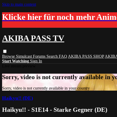
Skip to main content
Klicke hier für noch mehr Ani
AKIBA PASS TV
Browse
Simulcast
Forums
Search
FAQ
AKIBA PASS SHOP
AKIB
Start Watching
Sign In
Live stream preview
Sorry, video is not currently available in 
Sorry, video is not currently available in your country
Haikyu!! (DE)
Haikyu!! - S1E14 - Starke Gegner (DE)