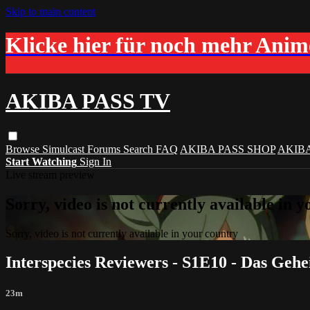
Skip to main content
Klicke hier für noch mehr Ani
AKIBA PASS TV
Browse
Simulcast
Forums
Search
FAQ
AKIBA PASS SHOP
AKIB
Start Watching
Sign In
Live stream preview
Sorry, video is not currently available in 
Sorry, video is not currently available in your country
Interspecies Reviewers - S1E10 - Das Gehe
23m