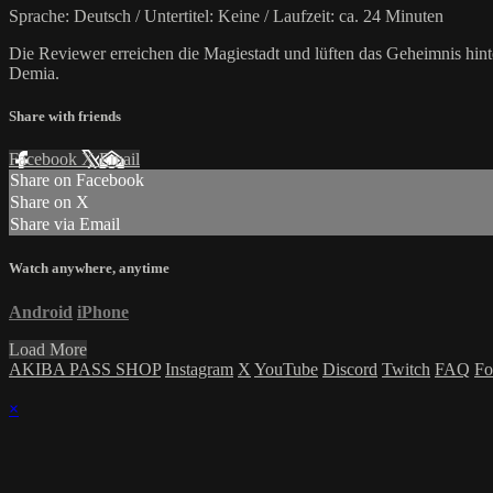
Sprache: Deutsch / Untertitel: Keine / Laufzeit: ca. 24 Minuten
Die Reviewer erreichen die Magiestadt und lüften das Geheimnis hint
Demia.
Share with friends
Facebook
X
Email
Share on Facebook
Share on X
Share via Email
Watch anywhere, anytime
Android
iPhone
Load More
AKIBA PASS SHOP
Instagram
X
YouTube
Discord
Twitch
FAQ
Fo
×