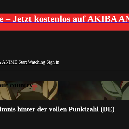
me – Jetzt kostenlos auf AKIBA 
A ANIME
Start Watching
Sign in
your country
imnis hinter der vollen Punktzahl (DE)