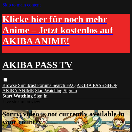
Skip to main content
Klicke hier für noch mehr
Anime – Jetzt kostenlos auf
AKIBA ANIME!
AKIBA PASS TV
Browse
Simulcast
Forums
Search
FAQ
AKIBA PASS SHOP
AKIBA ANIME
Start Watching
Sign in
Start Watching
Sign In
Live stream preview
Sorry, video is not currently available in
your country