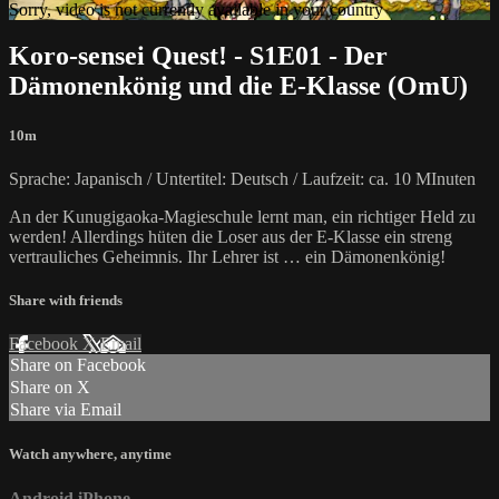
Sorry, video is not currently available in your country
Koro-sensei Quest! - S1E01 - Der
Dämonenkönig und die E-Klasse (OmU)
10m
Sprache: Japanisch / Untertitel: Deutsch / Laufzeit: ca. 10 MInuten
An der Kunugigaoka-Magieschule lernt man, ein richtiger Held zu
werden! Allerdings hüten die Loser aus der E-Klasse ein streng
vertrauliches Geheimnis. Ihr Lehrer ist … ein Dämonenkönig!
Share with friends
Facebook
X
Email
Share on Facebook
Share on X
Share via Email
Watch anywhere, anytime
Android
iPhone