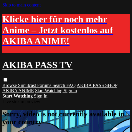
Skip to main content
Klicke hier für noch mehr
Anime – Jetzt kostenlos auf
AKIBA ANIME!
AKIBA PASS TV
Browse
Simulcast
Forums
Search
FAQ
AKIBA PASS SHOP
AKIBA ANIME
Start Watching
Sign in
Start Watching
Sign In
Live stream preview
Sorry, video is not currently available in
your country