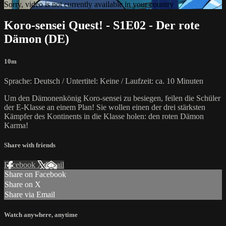
Sorry, video is not currently available in your country
Koro-sensei Quest! - S1E02 - Der rote
Dämon (DE)
10m
Sprache: Deutsch / Untertitel: Keine / Laufzeit: ca. 10 Minuten
Um den Dämonenkönig Koro-sensei zu besiegen, feilen die Schüler
der E-Klasse an einem Plan! Sie wollen einen der drei stärksten
Kämpfer des Kontinents in die Klasse holen: den roten Dämon
Karma!
Share with friends
Facebook
X
Email
Share on Facebook
Share on X
Share via Email
Watch anywhere, anytime