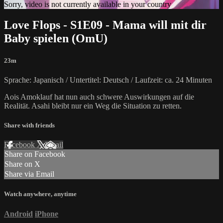
Sorry, video is not currently available in your country
Love Flops - S1E09 - Mama will mit dir
Baby spielen (OmU)
23m
Sprache: Japanisch / Untertitel: Deutsch / Laufzeit: ca. 24 Minuten
Aois Amoklauf hat nun auch schwere Auswirkungen auf die
Realität. Asahi bleibt nur ein Weg die Situation zu retten.
Share with friends
Facebook
X
Email
Share on Facebook
Share on X
Share via Email
Watch anywhere, anytime
Android
iPhone