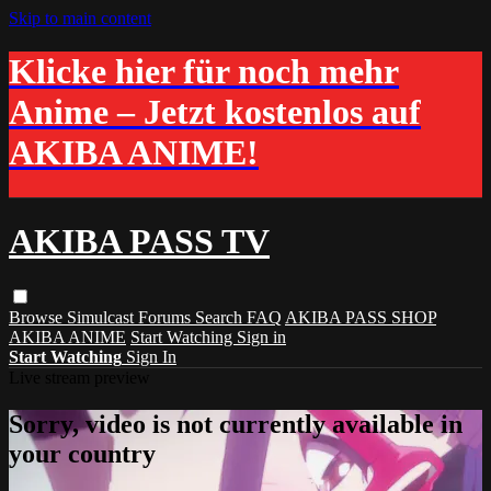
Skip to main content
Klicke hier für noch mehr
Anime – Jetzt kostenlos auf
AKIBA ANIME!
AKIBA PASS TV
Browse
Simulcast
Forums
Search
FAQ
AKIBA PASS SHOP
AKIBA ANIME
Start Watching
Sign in
Start Watching
Sign In
Live stream preview
Sorry, video is not currently available in
your country