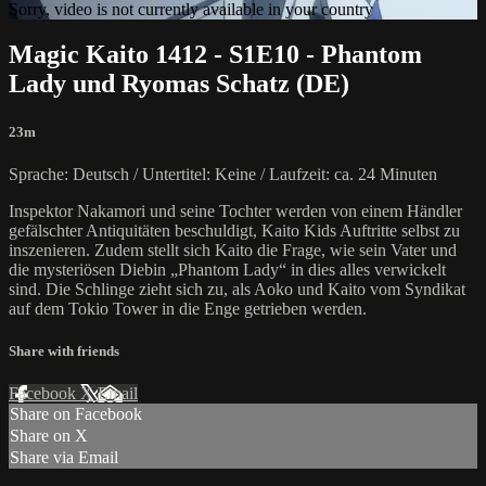
Sorry, video is not currently available in your country
Magic Kaito 1412 - S1E10 - Phantom
Lady und Ryomas Schatz (DE)
23m
Sprache: Deutsch / Untertitel: Keine / Laufzeit: ca. 24 Minuten
Inspektor Nakamori und seine Tochter werden von einem Händler
gefälschter Antiquitäten beschuldigt, Kaito Kids Auftritte selbst zu
inszenieren. Zudem stellt sich Kaito die Frage, wie sein Vater und
die mysteriösen Diebin „Phantom Lady“ in dies alles verwickelt
sind. Die Schlinge zieht sich zu, als Aoko und Kaito vom Syndikat
auf dem Tokio Tower in die Enge getrieben werden.
Share with friends
Facebook
X
Email
Share on Facebook
Share on X
Share via Email