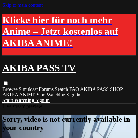
Skip to main content
Klicke hier für noch mehr
Anime – Jetzt kostenlos auf
AKIBA ANIME!
AKIBA PASS TV
Browse
Simulcast
Forums
Search
FAQ
AKIBA PASS SHOP
AKIBA ANIME
Start Watching
Sign in
Start Watching
Sign In
Live stream preview
Sorry, video is not currently available in
your country