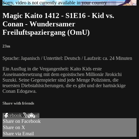
Sorry, video is not currently available in your country
Magic Kaito 1412 - S1E16 - Kid vs.
Conan - Wundersamer
Freiluftspaziergang (OmU)
23m
Sprache: Japanisch / Untertitel: Deutsch / Laufzeit: ca. 24 Minuten
Ein Ausflug in die Vergangenheit: Kaito Kids erste
Auseinandersetzung mit dem egoistischen Millionär Jirokichi
Suzuki. Seine Gegenspieler sind jede Menge Polizisten, die
teuersten Diebstahlsicherungen, die es gibt und der hartnäckige
Conan Edogawa.
Share with friends
Facebook
X
Email
Share on Facebook
Share on X
Share via Email