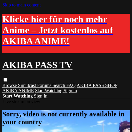
Skip to main content
Klicke hier für noch mehr
Anime – Jetzt kostenlos auf
AKIBA ANIME!
AKIBA PASS TV
Browse
Simulcast
Forums
Search
FAQ
AKIBA PASS SHOP
AKIBA ANIME
Start Watching
Sign in
Start Watching
Sign In
Live stream preview
Sorry, video is not currently available in
your country