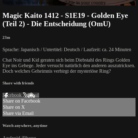
Sorry, video is not currently available in your country
Magic Kaito 1412 - S1E19 - Golden Eye
(Teil 2) - Die Entscheidung (OmU)
23m
Sprache: Japanisch / Untertitel: Deutsch / Laufzeit: ca. 24 Minuten
Chat Noir und Kid geraten sich beim Diebstahl des Rings Golden
Eye ins Gehege. Jeder versucht natürlich den anderen auszutricksen.
Doch welches Geheimnis verbirgt der mysteriöse Ring?
Share with friends
Facebook
X
Email
Share on Facebook
Share on X
Share via Email
Watch anywhere, anytime
Android
iPhone