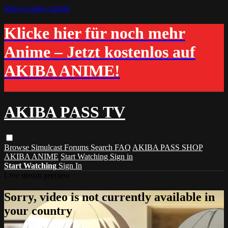
Skip to main content
Klicke hier für noch mehr
Anime – Jetzt kostenlos auf
AKIBA ANIME!
AKIBA PASS TV
Browse
Simulcast
Forums
Search
FAQ
AKIBA PASS SHOP
AKIBA ANIME
Start Watching
Sign in
Start Watching
Sign In
Live stream preview
Sorry, video is not currently available in
your country