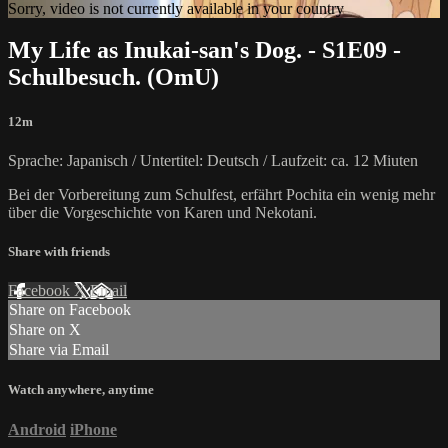
Sorry, video is not currently available in your country
My Life as Inukai-san's Dog. - S1E09 -
Schulbesuch. (OmU)
12m
Sprache: Japanisch / Untertitel: Deutsch / Laufzeit: ca. 12 Miuten
Bei der Vorbereitung zum Schulfest, erfährt Pochita ein wenig mehr
über die Vorgeschichte von Karen und Nekotani.
Share with friends
Facebook
X
Email
Share on Facebook
Share on X
Share via Email
Watch anywhere, anytime
Android
iPhone