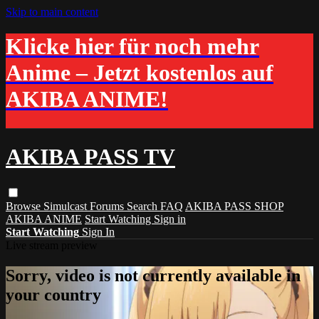
Skip to main content
Klicke hier für noch mehr
Anime – Jetzt kostenlos auf
AKIBA ANIME!
AKIBA PASS TV
Browse
Simulcast
Forums
Search
FAQ
AKIBA PASS SHOP
AKIBA ANIME
Start Watching
Sign in
Start Watching
Sign In
Live stream preview
Sorry, video is not currently available in
your country