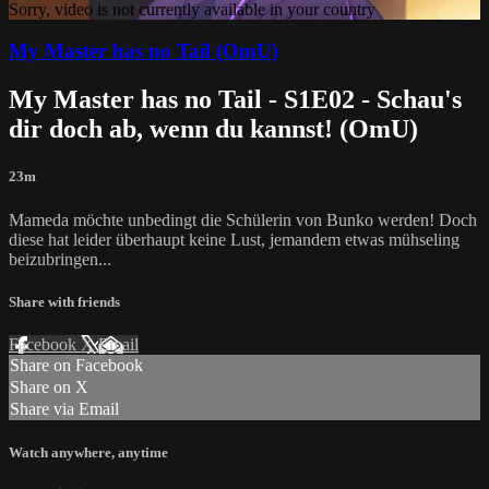
Sorry, video is not currently available in your country
My Master has no Tail (OmU)
My Master has no Tail - S1E02 - Schau's
dir doch ab, wenn du kannst! (OmU)
23m
Mameda möchte unbedingt die Schülerin von Bunko werden! Doch
diese hat leider überhaupt keine Lust, jemandem etwas mühseling
beizubringen...
Share with friends
Facebook
X
Email
Share on Facebook
Share on X
Share via Email
Watch anywhere, anytime