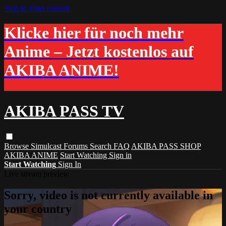
Skip to main content
Klicke hier für noch mehr
Anime – Jetzt kostenlos auf
AKIBA ANIME!
AKIBA PASS TV
Browse
Simulcast
Forums
Search
FAQ
AKIBA PASS SHOP
AKIBA ANIME
Start Watching
Sign in
Start Watching
Sign In
Live stream preview
Sorry, video is not currently available in
your country