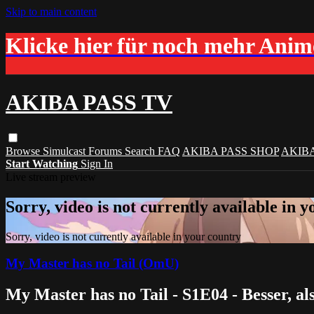
Skip to main content
Klicke hier für noch mehr Ani
AKIBA PASS TV
Browse
Simulcast
Forums
Search
FAQ
AKIBA PASS SHOP
AKIB
Start Watching
Sign In
Live stream preview
Sorry, video is not currently available in 
Sorry, video is not currently available in your country
My Master has no Tail (OmU)
My Master has no Tail - S1E04 - Besser, als