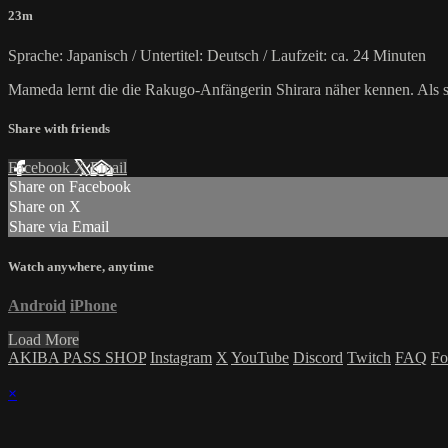
23m
Sprache: Japanisch / Untertitel: Deutsch / Laufzeit: ca. 24 Minuten
Mameda lernt die die Rakugo-Anfängerin Shirara näher kennen. Als si
Share with friends
Facebook
X
Email
Share on Facebook
Share on X
Share via Email
Watch anywhere, anytime
Android
iPhone
Load More
AKIBA PASS SHOP
Instagram
X
YouTube
Discord
Twitch
FAQ
Fo
×