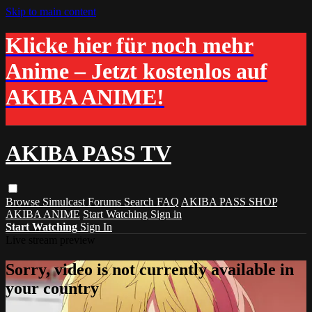
Skip to main content
Klicke hier für noch mehr
Anime – Jetzt kostenlos auf
AKIBA ANIME!
AKIBA PASS TV
Browse
Simulcast
Forums
Search
FAQ
AKIBA PASS SHOP
AKIBA ANIME
Start Watching
Sign in
Start Watching
Sign In
Live stream preview
Sorry, video is not currently available in
your country