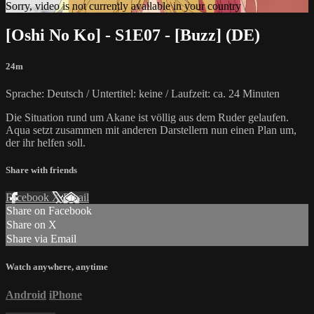
Sorry, video is not currently available in your country
[Oshi No Ko] - S1E07 - [Buzz] (DE)
24m
Sprache: Deutsch / Untertitel: keine / Laufzeit: ca. 24 Minuten
Die Situation rund um Akane ist völlig aus dem Ruder gelaufen.
Aqua setzt zusammen mit anderen Darstellern nun einen Plan um,
der ihr helfen soll.
Share with friends
Facebook
X
Email
Share on Facebook
Share on X
Share via Email
Watch anywhere, anytime
Android
iPhone