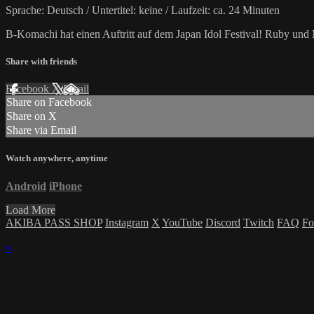
Sprache: Deutsch / Untertitel: keine / Laufzeit: ca. 24 Minuten
B-Komachi hat einen Auftritt auf dem Japan Idol Festival! Ruby und
Share with friends
Facebook
X
Email
Share on Facebook
Share on X
Share via Email
Watch anywhere, anytime
Android
iPhone
Load More
AKIBA PASS SHOP
Instagram
X
YouTube
Discord
Twitch
FAQ
Fo
×