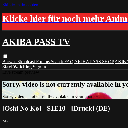
Skip to main content
Klicke hier für noch mehr Ani
AKIBA PASS TV
Browse
Simulcast
Forums
Search
FAQ
AKIBA PASS SHOP
AKIB
Start Watching
Sign In
Live stream preview
Sorry, video is not currently available in 
Sorry, video is not currently available in your country
[Oshi No Ko] - S1E10 - [Druck] (DE)
24m