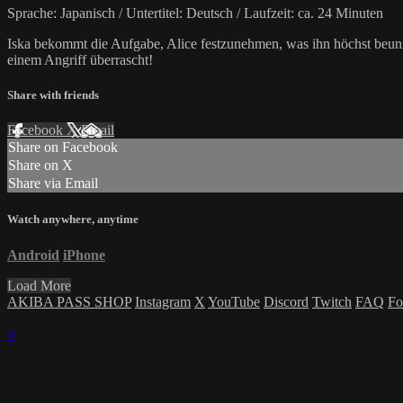
Sprache: Japanisch / Untertitel: Deutsch / Laufzeit: ca. 24 Minuten
Iska bekommt die Aufgabe, Alice festzunehmen, was ihn höchst beunru
einem Angriff überrascht!
Share with friends
Facebook
X
Email
Share on Facebook
Share on X
Share via Email
Watch anywhere, anytime
Android
iPhone
Load More
AKIBA PASS SHOP
Instagram
X
YouTube
Discord
Twitch
FAQ
Fo
×