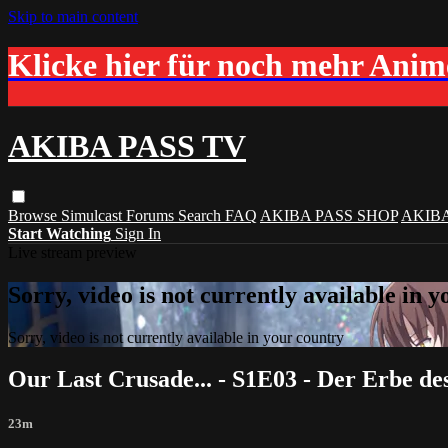
Skip to main content
Klicke hier für noch mehr Ani
AKIBA PASS TV
Browse
Simulcast
Forums
Search
FAQ
AKIBA PASS SHOP
AKIB
Start Watching
Sign In
Live stream preview
Sorry, video is not currently available in 
Sorry, video is not currently available in your country
Our Last Crusade... - S1E03 - Der Erbe de
23m