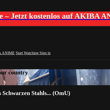
me – Jetzt kostenlos auf AKIBA 
A ANIME
Start Watching
Sign in
your country
s Schwarzen Stahls... (OmU)