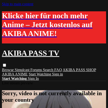
Skip to main content
Klicke hier für noch mehr
Anime – Jetzt kostenlos auf
AKIBA ANIME!
AKIBA PASS TV
Browse
Simulcast
Forums
Search
FAQ
AKIBA PASS SHOP
AKIBA ANIME
Start Watching
Sign in
Start Watching
Sign In
Live stream preview
Sorry, video is not currently available in
your country