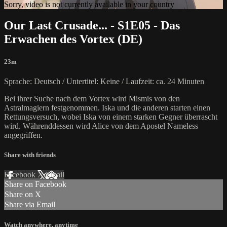
Sorry, video is not currently available in your country
Our Last Crusade... - S1E05 - Das
Erwachen des Vortex (DE)
23m
Sprache: Deutsch / Untertitel: Keine / Laufzeit: ca. 24 Minuten
Bei ihrer Suche nach dem Vortex wird Mismis von den
Astralmagiern festgenommen. Iska und die anderen starten einen
Rettungsversuch, wobei Iska von einem starken Gegner überrascht
wird. Währenddessen wird Alice von dem Apostel Nameless
angegriffen.
Share with friends
Facebook
X
Email
Share on Facebook
Share on X
Share via Email
Watch anywhere, anytime