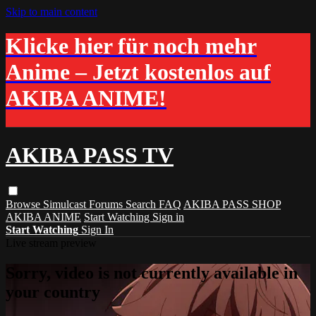
Skip to main content
Klicke hier für noch mehr
Anime – Jetzt kostenlos auf
AKIBA ANIME!
AKIBA PASS TV
Browse
Simulcast
Forums
Search
FAQ
AKIBA PASS SHOP
AKIBA ANIME
Start Watching
Sign in
Start Watching
Sign In
Live stream preview
Sorry, video is not currently available in
your country