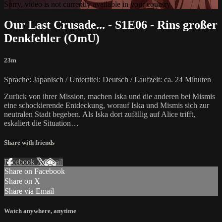
Sorry, video is not currently available in your country
Our Last Crusade... - S1E06 - Rins großer
Denkfehler (OmU)
23m
Sprache: Japanisch / Untertitel: Deutsch / Laufzeit: ca. 24 Minuten
Zurück von ihrer Mission, machen Iska und die anderen bei Mismis
eine schockierende Entdeckung, worauf Iska und Mismis sich zur
neutralen Stadt begeben. Als Iska dort zufällig auf Alice trifft,
eskaliert die Situation…
Share with friends
Facebook
X
Email
Share on Facebook
Share on X
Share via Email
Watch anywhere, anytime