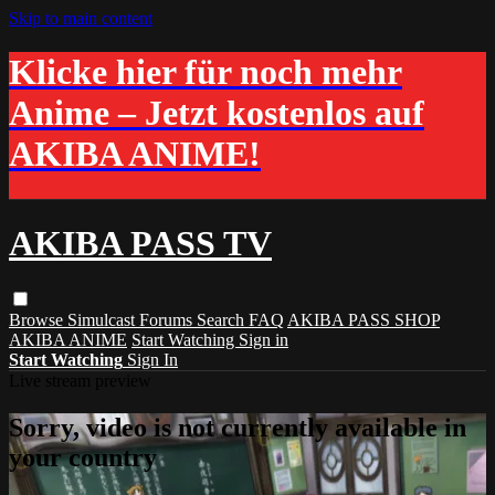
Skip to main content
Klicke hier für noch mehr
Anime – Jetzt kostenlos auf
AKIBA ANIME!
AKIBA PASS TV
Browse
Simulcast
Forums
Search
FAQ
AKIBA PASS SHOP
AKIBA ANIME
Start Watching
Sign in
Start Watching
Sign In
Live stream preview
Sorry, video is not currently available in
your country