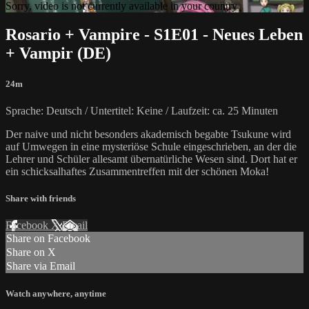
Sorry, video is not currently available in your country
Rosario + Vampire - S1E01 - Neues Leben
+ Vampir (DE)
24m
Sprache: Deutsch / Untertitel: Keine / Laufzeit: ca. 25 Minuten
Der naive und nicht besonders akademisch begabte Tsukune wird
auf Umwegen in eine mysteriöse Schule eingeschrieben, an der die
Lehrer und Schüler allesamt übernatürliche Wesen sind. Dort hat er
ein schicksalhaftes Zusammentreffen mit der schönen Moka!
Share with friends
Facebook
X
Email
Share on Facebook
Share on X
Share via Email
Watch anywhere, anytime