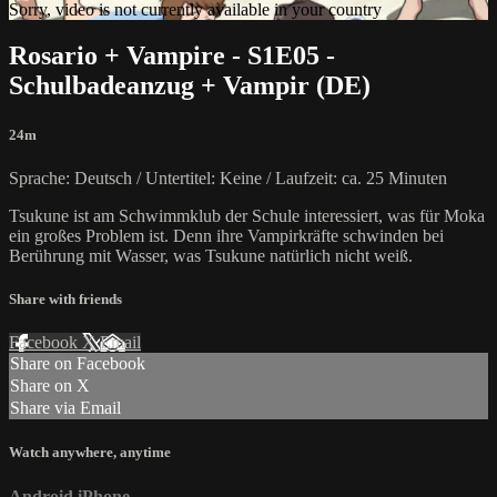
Sorry, video is not currently available in your country
Rosario + Vampire - S1E05 -
Schulbadeanzug + Vampir (DE)
24m
Sprache: Deutsch / Untertitel: Keine / Laufzeit: ca. 25 Minuten
Tsukune ist am Schwimmklub der Schule interessiert, was für Moka
ein großes Problem ist. Denn ihre Vampirkräfte schwinden bei
Berührung mit Wasser, was Tsukune natürlich nicht weiß.
Share with friends
Facebook
X
Email
Share on Facebook
Share on X
Share via Email
Watch anywhere, anytime
Android
iPhone