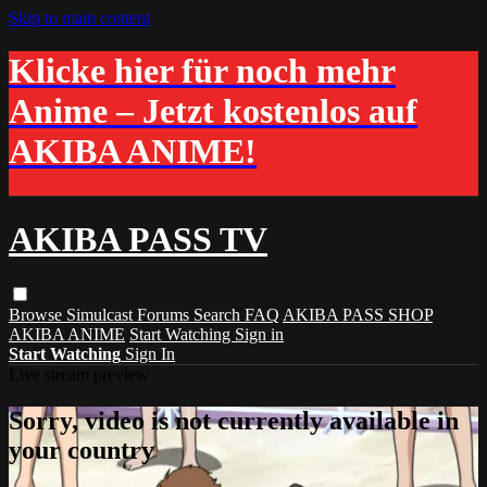
Skip to main content
Klicke hier für noch mehr
Anime – Jetzt kostenlos auf
AKIBA ANIME!
AKIBA PASS TV
Browse
Simulcast
Forums
Search
FAQ
AKIBA PASS SHOP
AKIBA ANIME
Start Watching
Sign in
Start Watching
Sign In
Live stream preview
Sorry, video is not currently available in
your country