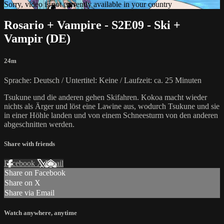
Sorry, video is not currently available in your country
Rosario + Vampire - S2E09 - Ski +
Vampir (DE)
24m
Sprache: Deutsch / Untertitel: Keine / Laufzeit: ca. 25 Minuten
Tsukune und die anderen gehen Skifahren. Kokoa macht wieder
nichts als Ärger und löst eine Lawine aus, wodurch Tsukune und sie
in einer Höhle landen und von einem Schneesturm von den anderen
abgeschnitten werden.
Share with friends
Facebook
X
Email
Share on Facebook
Share on X
Share via Email
Watch anywhere, anytime