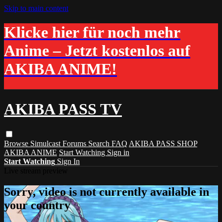
Skip to main content
Klicke hier für noch mehr
Anime – Jetzt kostenlos auf
AKIBA ANIME!
AKIBA PASS TV
Browse
Simulcast
Forums
Search
FAQ
AKIBA PASS SHOP
AKIBA ANIME
Start Watching
Sign in
Start Watching
Sign In
Live stream preview
Sorry, video is not currently available in
your country