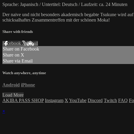
Sprache: Japanisch / Untertitel: Deutsch / Laufzeit: ca. 24 Minuten
Der naive und nicht besonders akademisch begabte Tsukune wird auf U
schicksalhaftes Zusammentreffen mit der schönen Moka!
Share with friends
Facebook
X
Email
Share on Facebook
Share on X
Share via Email
Watch anywhere, anytime
Android
iPhone
Load More
AKIBA PASS SHOP
Instagram
X
YouTube
Discord
Twitch
FAQ
Fo
×