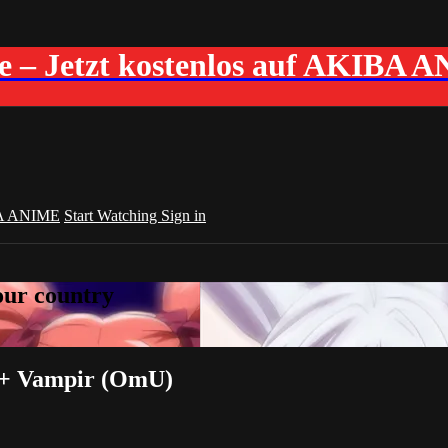
me – Jetzt kostenlos auf AKIBA 
A ANIME
Start Watching
Sign in
your country
n + Vampir (OmU)