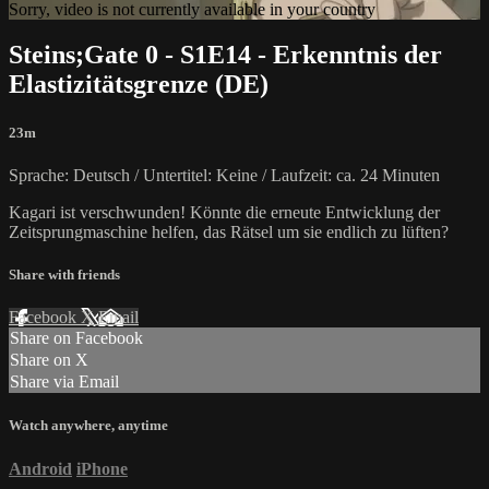
Sorry, video is not currently available in your country
Steins;Gate 0 - S1E14 - Erkenntnis der
Elastizitätsgrenze (DE)
23m
Sprache: Deutsch / Untertitel: Keine / Laufzeit: ca. 24 Minuten
Kagari ist verschwunden! Könnte die erneute Entwicklung der
Zeitsprungmaschine helfen, das Rätsel um sie endlich zu lüften?
Share with friends
Facebook
X
Email
Share on Facebook
Share on X
Share via Email
Watch anywhere, anytime
Android
iPhone