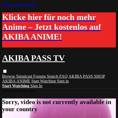
Skip to main content
Klicke hier für noch mehr
Anime – Jetzt kostenlos auf
AKIBA ANIME!
AKIBA PASS TV
Browse
Simulcast
Forums
Search
FAQ
AKIBA PASS SHOP
AKIBA ANIME
Start Watching
Sign in
Start Watching
Sign In
Live stream preview
Sorry, video is not currently available in
your country