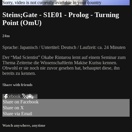
Sorry, video is not currently available in your country
Steins;Gate - S1E01 - Prolog - Turning
Point (OmU)
24m
Sprache: Japanisch / Untertitel: Deutsch / Laufzeit: ca. 24 Minuten
Der “Mad Scientist” Okabe Rintarou lernt auf einem Seminar zum
Thema Zeitreise die Wissenschaftlerin Makise Kurisu kennen.
Obwohl er sie noch nie zuvor gesehen hat, behauptet diese, ihn
bereits zu kennen.
Share with friends
Facebook
X
Email
Share on Facebook
Share on X
Share via Email
Watch anywhere, anytime