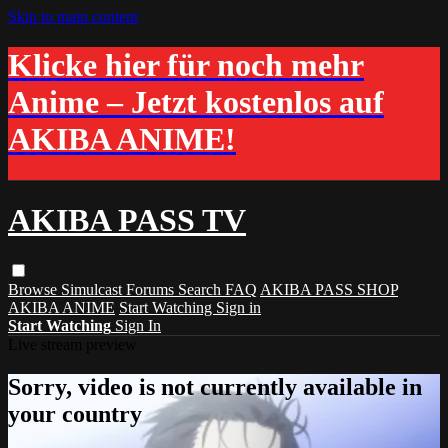
Skip to main content
Klicke hier für noch mehr
Anime – Jetzt kostenlos auf
AKIBA ANIME!
AKIBA PASS TV
Browse
Simulcast
Forums
Search
FAQ
AKIBA PASS SHOP
AKIBA ANIME
Start Watching
Sign in
Start Watching
Sign In
Live stream preview
Sorry, video is not currently available in
your country