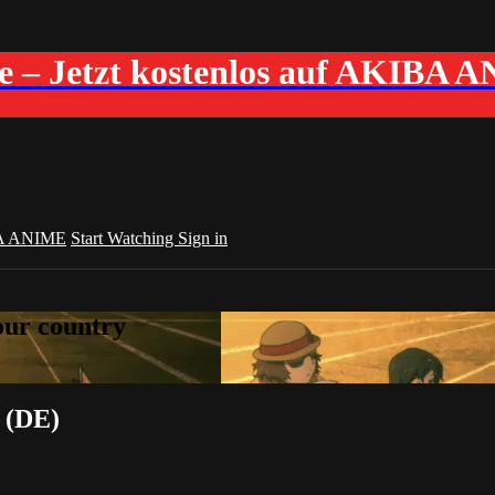
me – Jetzt kostenlos auf AKIBA 
A ANIME
Start Watching
Sign in
your country
a (DE)