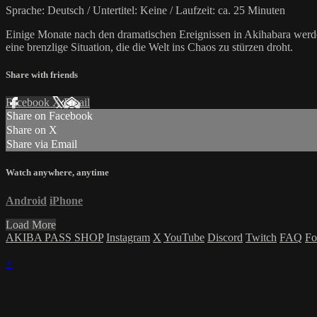
Sprache: Deutsch / Untertitel: Keine / Laufzeit: ca. 25 Minuten
Einige Monate nach den dramatischen Ereignissen in Akihabara wer
eine brenzlige Situation, die die Welt ins Chaos zu stürzen droht.
Share with friends
Facebook
X
Email
Share on Facebook
Share on X
Share via Email
Watch anywhere, anytime
Android
iPhone
Load More
AKIBA PASS SHOP
Instagram
X
YouTube
Discord
Twitch
FAQ
Fo
×