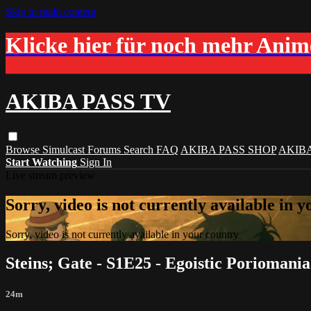
Skip to main content
Klicke hier für noch mehr Ani
AKIBA PASS TV
Browse
Simulcast
Forums
Search
FAQ
AKIBA PASS SHOP
AKIB
Start Watching
Sign In
Live stream preview
Sorry, video is not currently available in 
Sorry, video is not currently available in your country
Steins; Gate - S1E25 - Egoistic Poriomani
24m