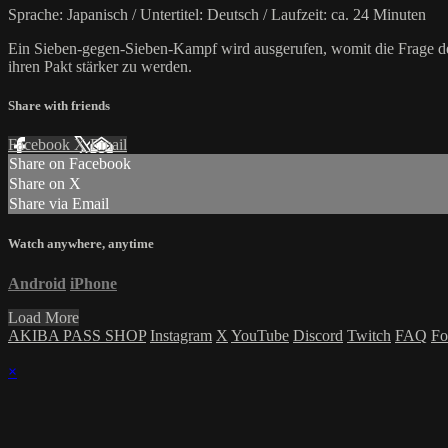
Sprache: Japanisch / Untertitel: Deutsch / Laufzeit: ca. 24 Minuten
Ein Sieben-gegen-Sieben-Kampf wird ausgerufen, womit die Frage de
ihren Pakt stärker zu werden.
Share with friends
Facebook
X
Email
Share on Facebook
Share on X
Share via Email
Watch anywhere, anytime
Android
iPhone
Load More
AKIBA PASS SHOP
Instagram
X
YouTube
Discord
Twitch
FAQ
Fo
×