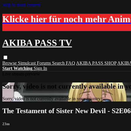
Skip to main content
Klicke hier für noch mehr Ani
AKIBA PASS TV
Browse
Simulcast
Forums
Search
FAQ
AKIBA PASS SHOP
AKIB
Start Watching
Sign In
Live stream preview
Sorry, video is not currently available in 
Sorry, video is not currently available in your country
The Testament of Sister New Devil - S2E06
23m