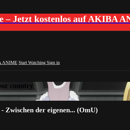
me – Jetzt kostenlos auf AKIBA 
A ANIME
Start Watching
Sign in
your country
 - Zwischen der eigenen... (OmU)